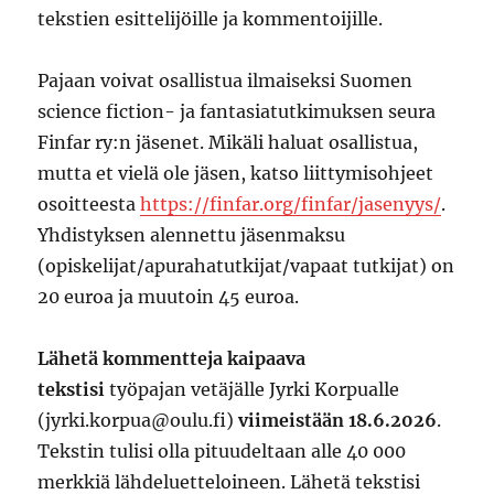
tekstien esittelijöille ja kommentoijille.
Pajaan voivat osallistua ilmaiseksi Suomen
science fiction- ja fantasiatutkimuksen seura
Finfar ry:n jäsenet. Mikäli haluat osallistua,
mutta et vielä ole jäsen, katso liittymisohjeet
osoitteesta
https://finfar.org/finfar/jasenyys/
.
Yhdistyksen alennettu jäsenmaksu
(opiskelijat/apurahatutkijat/vapaat tutkijat) on
20 euroa ja muutoin 45 euroa.
Lähetä kommentteja kaipaava
tekstisi
työpajan vetäjälle Jyrki Korpualle
(jyrki.korpua@oulu.fi)
viimeistään 18.6.2026
.
Tekstin tulisi olla pituudeltaan alle 40 000
merkkiä lähdeluetteloineen. Lähetä tekstisi