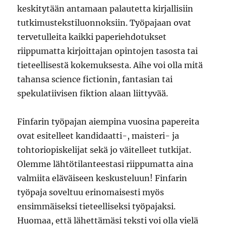
keskitytään antamaan palautetta kirjallisiin
tutkimustekstiluonnoksiin. Työpajaan ovat
tervetulleita kaikki paperiehdotukset
riippumatta kirjoittajan opintojen tasosta tai
tieteellisestä kokemuksesta. Aihe voi olla mitä
tahansa science fictionin, fantasian tai
spekulatiivisen fiktion alaan liittyvää.
Finfarin työpajan aiempina vuosina papereita
ovat esitelleet kandidaatti-, maisteri- ja
tohtoriopiskelijat sekä jo väitelleet tutkijat.
Olemme lähtötilanteestasi riippumatta aina
valmiita eläväiseen keskusteluun! Finfarin
työpaja soveltuu erinomaisesti myös
ensimmäiseksi tieteelliseksi työpajaksi.
Huomaa, että lähettämäsi teksti voi olla vielä