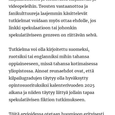
videopeleihin. Teosten vastaanottoa ja
fanikulttuureja laajemmin käsittelevät
tutkielmat voidaan myös ottaa ehdolle, jos
linkki spekulaatioon tai johonkin
spekulatiiviseen genreen on riittävän selvä.
Tutkielma voi olla kirjoitettu suomeksi,
ruotsiksi tai englanniksi mihin tahansa
oppiaineeseen, missä tahansa kotimaisessa
yliopistossa. Ainoat reunaehdot ovat, että
kilpailugradujen täytyy olla hyväksytty
opintosuorituksiksi kalenterivuoden 2025
aikana ja niiden täytyy liittyä jollain tapaa
spekulatiivisen fiktion tutkimukseen.
Töitä arvioidessa otetaan huomioon erityisesti