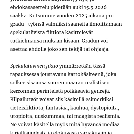
ehdokasasettelu pidetään auki 15.5.2026
saakka. Kutsumme vuoden 2025 aikana pro
gradu -työnsä valmiiksi saaneita ilmoittamaan
spekulatiivista fiktiota käsittelevät
tutkielmansa mukaan kisaan. Gradun voi
asettaa ehdolle joko sen tekijä tai ohjaaja.
Spekulatiivinen fiktio
ymmärretään tässä
tapauksessa joustavana kattokäsiteenä, joka
sulkee sisäänsä suuren määrän realistisen
kerronnan perinteistä poikkeavia genrejä.
Kilpailutyöt voivat siis käsitellä esimerkiksi
tieteisfiktiota, fantasiaa, kauhua, dystopioita,
utopioita, uuskummaa, tai maagista realismia.
Ne voivat käsitellä myös mitä hyvänsä mediaa
kirjallisuudesta ja elokuvasta sarjakuviin ja