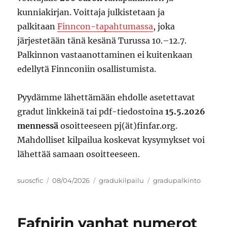
kunniakirjan. Voittaja julkistetaan ja
palkitaan
Finncon-tapahtumassa
, joka
järjestetään tänä kesänä Turussa 10.–12.7.
Palkinnon vastaanottaminen ei kuitenkaan
edellytä Finnconiin osallistumista.
Pyydämme lähettämään ehdolle asetettavat
gradut linkkeinä tai pdf-tiedostoina
15.5.2026
mennessä
osoitteeseen pj(ät)finfar.org.
Mahdolliset kilpailua koskevat kysymykset voi
lähettää samaan osoitteeseen.
Author
Posted
Categories
Tags
suoscfic
08/04/2026
gradukilpailu
gradupalkinto
on
Fafnirin vanhat numerot