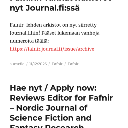
nyt Journal.fi:ssä
Fafnir-lehden arkistot on nyt siirretty
Journal.fihin! Pääset lukemaan vanhoja
numeroita täällä:
https://fafnir.journal.fi/issue/archive
Author
Posted
Categories
Tags
suoscfic
11/12/2025
Fafnir
Fafnir
on
Hae nyt / Apply now:
Reviews Editor for Fafnir
– Nordic Journal of
Science Fiction and
Fantasy Research