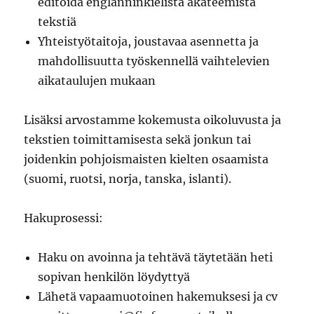
editoida englanninkielistä akateemista
tekstiä
Yhteistyötaitoja, joustavaa asennetta ja
mahdollisuutta työskennellä vaihtelevien
aikataulujen mukaan
Lisäksi arvostamme kokemusta oikoluvusta ja
tekstien toimittamisesta sekä jonkun tai
joidenkin pohjoismaisten kielten osaamista
(suomi, ruotsi, norja, tanska, islanti).
Hakuprosessi:
Haku on avoinna ja tehtävä täytetään heti
sopivan henkilön löydyttyä
Lähetä vapaamuotoinen hakemuksesi ja cv