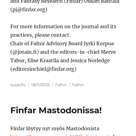
and Fantasy Research (Finfar) Oskari Rantala
(pj@finfar.org)
For more information on the journal and its
practices, please contact:
Chair of Fafnir Advisory Board Jyrki Korpua
(@jotain.fi) and the editors-in-chief Merve
Tabur, Elise Kraatila and Jessica Norledge
(editorsinchief@finfar.org)
Author
Posted
Categories
Tags
suoscfic
18/11/2025
Fafnir
Fafnir
on
Finfar Mastodonissa!
Finfar löytyy nyt myös Mastodonista