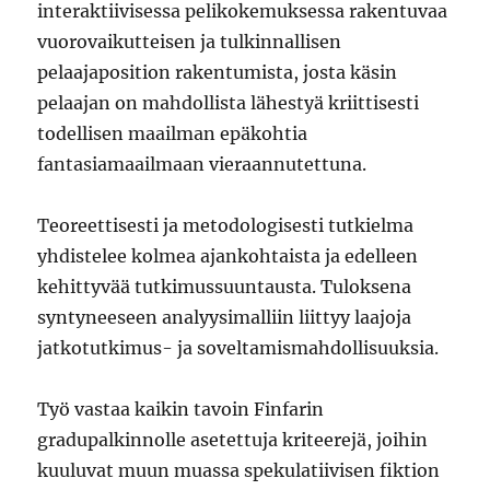
interaktiivisessa pelikokemuksessa rakentuvaa
vuorovaikutteisen ja tulkinnallisen
pelaajaposition rakentumista, josta käsin
pelaajan on mahdollista lähestyä kriittisesti
todellisen maailman epäkohtia
fantasiamaailmaan vieraannutettuna.
Teoreettisesti ja metodologisesti tutkielma
yhdistelee kolmea ajankohtaista ja edelleen
kehittyvää tutkimussuuntausta. Tuloksena
syntyneeseen analyysimalliin liittyy laajoja
jatkotutkimus- ja soveltamismahdollisuuksia.
Työ vastaa kaikin tavoin Finfarin
gradupalkinnolle asetettuja kriteerejä, joihin
kuuluvat muun muassa spekulatiivisen fiktion