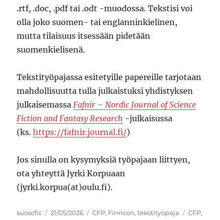
.rtf, .doc, .pdf tai .odt -muodossa. Tekstisi voi
olla joko suomen- tai englanninkielinen,
mutta tilaisuus itsessään pidetään
suomenkielisenä.
Tekstityöpajassa esitetyille papereille tarjotaan
mahdollisuutta tulla julkaistuksi yhdistyksen
julkaisemassa
Fafnir – Nordic Journal of Science
Fiction and Fantasy Research
-julkaisussa
(ks.
https://fafnir.journal.fi/
)
Jos sinulla on kysymyksiä työpajaan liittyen,
ota yhteyttä Jyrki Korpuaan
(jyrki.korpua(at)oulu.fi).
Author
Posted
Categories
Tags
suoscfic
21/05/2026
CFP
,
Finncon
,
tekstityöpaja
CFP
,