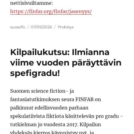
nettisivuiltamme:
https://finfar.org/finfar/jasenyys/
Author
Posted
Categories
suoscfic
07/05/2026
Yhdistys
on
Kilpailukutsu: Ilmianna
viime vuoden päräyttävin
spefigradu!
Suomen science fiction- ja
fantasiatutkimuksen seura FINFAR on
palkinnut edellisvuoden parhaan
spekulatiivista fiktiota käsittelevän pro gradu -
tutkielman jo vuodesta 2017. Kilpailun
yhdeksäs kierros käynnistyy nyt, ja