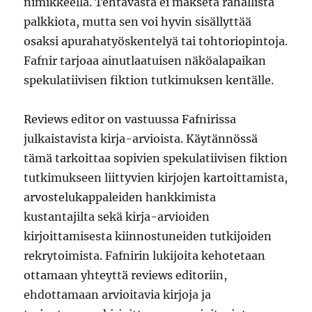
nimikkeellä. Tehtävästä ei makseta rahallista
palkkiota, mutta sen voi hyvin sisällyttää
osaksi apurahatyöskentelyä tai tohtoriopintoja.
Fafnir tarjoaa ainutlaatuisen näköalapaikan
spekulatiivisen fiktion tutkimuksen kentälle.
Reviews editor on vastuussa Fafnirissa
julkaistavista kirja-arvioista. Käytännössä
tämä tarkoittaa sopivien spekulatiivisen fiktion
tutkimukseen liittyvien kirjojen kartoittamista,
arvostelukappaleiden hankkimista
kustantajilta sekä kirja-arvioiden
kirjoittamisesta kiinnostuneiden tutkijoiden
rekrytoimista. Fafnirin lukijoita kehotetaan
ottamaan yhteyttä reviews editoriin,
ehdottamaan arvioitavia kirjoja ja