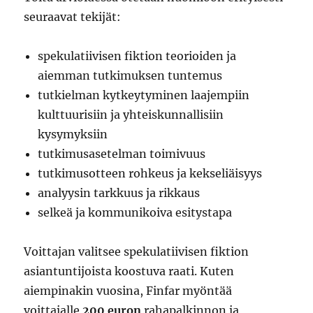
seuraavat tekijät:
spekulatiivisen fiktion teorioiden ja
aiemman tutkimuksen tuntemus
tutkielman kytkeytyminen laajempiin
kulttuurisiin ja yhteiskunnallisiin
kysymyksiin
tutkimusasetelman toimivuus
tutkimusotteen rohkeus ja kekseliäisyys
analyysin tarkkuus ja rikkaus
selkeä ja kommunikoiva esitystapa
Voittajan valitsee spekulatiivisen fiktion
asiantuntijoista koostuva raati. Kuten
aiempinakin vuosina, Finfar myöntää
voittajalle
200 euron
rahapalkinnon ja