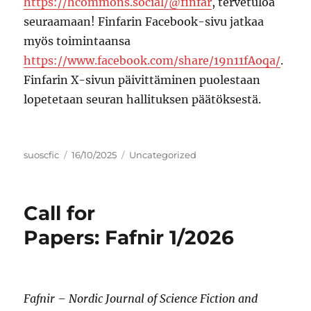
https://hcommons.social/@finfar
, tervetuloa
seuraamaan! Finfarin Facebook-sivu jatkaa
myös toimintaansa
https://www.facebook.com/share/19n11fAoqa/
.
Finfarin X-sivun päivittäminen puolestaan
lopetetaan seuran hallituksen päätöksestä.
Author
Posted
Categories
suoscfic
16/10/2025
Uncategorized
on
Call for
Papers: Fafnir 1/2026
Fafnir – Nordic Journal of Science Fiction and