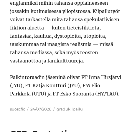
englanniksi mihin tahansa oppiaineeseen
jossakin kotimaisessa yliopistossa. Kilpailutyöt
voivat tarkastella mitä tahansa spekulatiivisen
fiktion aluetta — kuten tieteisfiktiota,
fantasiaa, kauhua, dystopioita, utopioita,
uuskummaa tai maagista realismia — missä
tahansa mediassa, sekä myös teosten
vastaanottoa ja fanikulttuureja.
Palkintoraadin jäseninä olivat FT Irma Hirsjärvi
(JYU), FT Katja Kontturi (JYU), FM Elio
Parkkola (UTU) ja FT Esko Suoranta (HY/TAU).
Author
Posted
Categories
suoscfic
24/07/2026
gradukilpailu
on