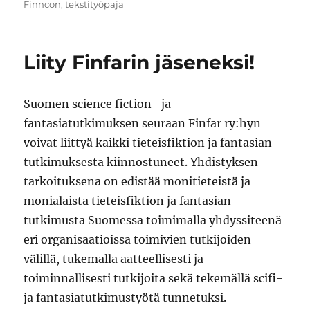
on
Finncon
,
tekstityöpaja
Liity Finfarin jäseneksi!
Suomen science fiction- ja
fantasiatutkimuksen seuraan Finfar ry:hyn
voivat liittyä kaikki tieteisfiktion ja fantasian
tutkimuksesta kiinnostuneet. Yhdistyksen
tarkoituksena on edistää monitieteistä ja
monialaista tieteisfiktion ja fantasian
tutkimusta Suomessa toimimalla yhdyssiteenä
eri organisaatioissa toimivien tutkijoiden
välillä, tukemalla aatteellisesti ja
toiminnallisesti tutkijoita sekä tekemällä scifi-
ja fantasiatutkimustyötä tunnetuksi.