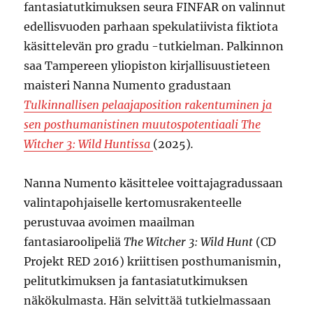
fantasiatutkimuksen seura FINFAR on valinnut
edellisvuoden parhaan spekulatiivista fiktiota
käsittelevän pro gradu -tutkielman. Palkinnon
saa Tampereen yliopiston kirjallisuustieteen
maisteri Nanna Numento gradustaan
Tulkinnallisen pelaajaposition rakentuminen ja
sen posthumanistinen muutospotentiaali The
Witcher 3: Wild Huntissa
(2025)
.
Nanna Numento käsittelee voittajagradussaan
valintapohjaiselle kertomusrakenteelle
perustuvaa avoimen maailman
fantasiaroolipeliä
The Witcher 3: Wild Hunt
(CD
Projekt RED 2016) kriittisen posthumanismin,
pelitutkimuksen ja fantasiatutkimuksen
näkökulmasta. Hän selvittää tutkielmassaan