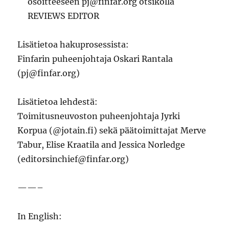
osoitteeseen pj@finfar.org otsikolla
REVIEWS EDITOR
Lisätietoa hakuprosessista:
Finfarin puheenjohtaja Oskari Rantala
(pj@finfar.org)
Lisätietoa lehdestä:
Toimitusneuvoston puheenjohtaja Jyrki
Korpua (@jotain.fi) sekä päätoimittajat Merve
Tabur, Elise Kraatila and Jessica Norledge
(editorsinchief@finfar.org)
——–
In English: