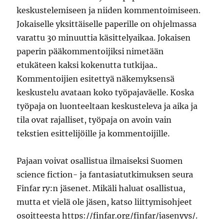
keskustelemiseen ja niiden kommentoimiseen.
Jokaiselle yksittäiselle paperille on ohjelmassa
varattu 30 minuuttia käsittelyaikaa. Jokaisen
paperin pääkommentoijiksi nimetään
etukäteen kaksi kokenutta tutkijaa..
Kommentoijien esitettyä näkemyksensä
keskustelu avataan koko työpajaväelle. Koska
työpaja on luonteeltaan keskusteleva ja aika ja
tila ovat rajalliset, työpaja on avoin vain
tekstien esittelijöille ja kommentoijille.
Pajaan voivat osallistua ilmaiseksi Suomen
science fiction- ja fantasiatutkimuksen seura
Finfar ry:n jäsenet. Mikäli haluat osallistua,
mutta et vielä ole jäsen, katso liittymisohjeet
osoitteesta https://finfar.org/finfar/jasenyys/.