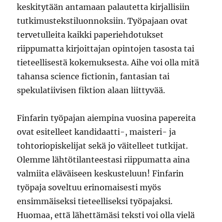
keskitytään antamaan palautetta kirjallisiin
tutkimustekstiluonnoksiin. Työpajaan ovat
tervetulleita kaikki paperiehdotukset
riippumatta kirjoittajan opintojen tasosta tai
tieteellisestä kokemuksesta. Aihe voi olla mitä
tahansa science fictionin, fantasian tai
spekulatiivisen fiktion alaan liittyvää.
Finfarin työpajan aiempina vuosina papereita
ovat esitelleet kandidaatti-, maisteri- ja
tohtoriopiskelijat sekä jo väitelleet tutkijat.
Olemme lähtötilanteestasi riippumatta aina
valmiita eläväiseen keskusteluun! Finfarin
työpaja soveltuu erinomaisesti myös
ensimmäiseksi tieteelliseksi työpajaksi.
Huomaa, että lähettämäsi teksti voi olla vielä