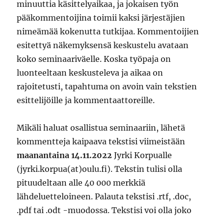
minuuttia käsittelyaikaa, ja jokaisen työn
pääkommentoijina toimii kaksi järjestäjien
nimeämää kokenutta tutkijaa. Kommentoijien
esitettyä näkemyksensä keskustelu avataan
koko seminaariväelle. Koska työpaja on
luonteeltaan keskusteleva ja aikaa on
rajoitetusti, tapahtuma on avoin vain tekstien
esittelijöille ja kommentaattoreille.
Mikäli haluat osallistua seminaariin, lähetä
kommentteja kaipaava tekstisi viimeistään
maanantaina 14.11.2022
Jyrki Korpualle
(jyrki.korpua(at)oulu.fi). Tekstin tulisi olla
pituudeltaan alle 40 000 merkkiä
lähdeluetteloineen. Palauta tekstisi .rtf, .doc,
.pdf tai .odt -muodossa. Tekstisi voi olla joko