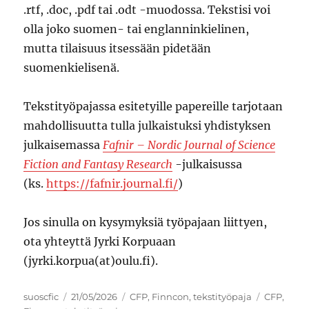
.rtf, .doc, .pdf tai .odt -muodossa. Tekstisi voi
olla joko suomen- tai englanninkielinen,
mutta tilaisuus itsessään pidetään
suomenkielisenä.
Tekstityöpajassa esitetyille papereille tarjotaan
mahdollisuutta tulla julkaistuksi yhdistyksen
julkaisemassa
Fafnir – Nordic Journal of Science
Fiction and Fantasy Research
-julkaisussa
(ks.
https://fafnir.journal.fi/
)
Jos sinulla on kysymyksiä työpajaan liittyen,
ota yhteyttä Jyrki Korpuaan
(jyrki.korpua(at)oulu.fi).
Author
Posted
Categories
Tags
suoscfic
21/05/2026
CFP
,
Finncon
,
tekstityöpaja
CFP
,