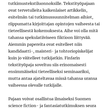
tutkimustekstiluonnoksille. Tekstityöpajaan
ovat tervetulleita kaikenlaiset artikkelin,
esitelmän tai tutkimussuunnitelman aihiot,
riippumatta kirjoittajan opintojen vaiheesta tai
tieteellisestä kokemuksesta. Aihe voi olla mitä
tahansa spekulatiiviseen fiktioon liittyvää.
Aiemmin papereita ovat esitelleet niin
kandidaatti-, maisteri- ja tohtoriopiskelijat
kuin jo väitelleet tutkijatkin. Finfarin
tekstityöpaja soveltuu siis erinomaisesti
ensimmäiseksi tieteelliseksi seminaariksi,
mutta antaa ajateltavaa missä tahansa uransa
vaiheessa olevalle tutkijalle.
Pajaan voivat osallistua ilmaiseksi Suomen
science fiction- ja fantasiatutkimuksen seura