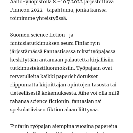
Aalto-yliopistolla 8.–10.7.2022 järjestettävä
Finncon 2022 -tapahtuma, jonka kanssa
toimimme yhteistyössä.
Suomen science fiction- ja
fantasiatutkimuksen seura Finfar ry:n
järjestämässä Fantastisessa tekstityöpajassa
keskitytään antamaan palautetta kirjallisiin
tutkimustekstiluonnoksiin. Työpajaan ovat
tervetulleita kaikki paperiehdotukset
riippumatta kirjoittajan opintojen tasosta tai
tieteellisestä kokemuksesta. Aihe voi olla mitä
tahansa science fictionin, fantasian tai
spekulatiivisen fiktion alaan liittyvää.
Finfarin työpajan aiempina vuosina papereita