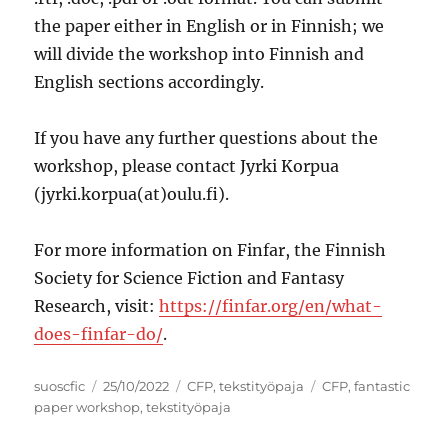
the paper either in English or in Finnish; we
will divide the workshop into Finnish and
English sections accordingly.
If you have any further questions about the
workshop, please contact Jyrki Korpua
(jyrki.korpua(at)oulu.fi).
For more information on Finfar, the Finnish
Society for Science Fiction and Fantasy
Research, visit:
https://finfar.org/en/what-
does-finfar-do/
.
Author
Posted
Categories
Tags
suoscfic
25/10/2022
CFP
,
tekstityöpaja
CFP
,
fantastic
on
paper workshop
,
tekstityöpaja