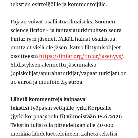
tekstien esittelijöille ja kommentoijille.
Pajaan voivat osallistua ilmaiseksi Suomen
science fiction- ja fantasiatutkimuksen seura
Finfar ry:n jäsenet. Mikäli haluat osallistua,
mutta et vielä ole jäsen, katso liittymisohjeet
osoitteesta
https://finfar.org/finfar/jasenyys/
.
Yhdistyksen alennettu jäsenmaksu
(opiskelijat/apurahatutkijat/vapaat tutkijat) on
20 euroa ja muutoin 45 euroa.
Lähetä kommentteja kaipaava
tekstisi
työpajan vetäjälle Jyrki Korpualle
(jyrki.korpua@oulu.fi)
viimeistään 18.6.2026
.
Tekstin tulisi olla pituudeltaan alle 40 000
merkkiä lähdeluetteloineen. Lähetä tekstisi