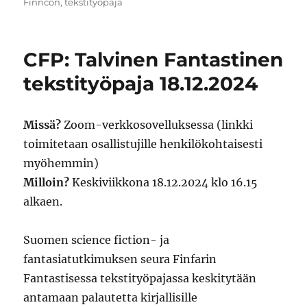
on
Finncon
,
tekstityöpaja
CFP: Talvinen Fantastinen
tekstityöpaja 18.12.2024
Missä?
Zoom-verkkosovelluksessa (linkki
toimitetaan osallistujille henkilökohtaisesti
myöhemmin)
Milloin?
Keskiviikkona 18.12.2024 klo 16.15
alkaen.
Suomen science fiction- ja
fantasiatutkimuksen seura Finfarin
Fantastisessa tekstityöpajassa keskitytään
antamaan palautetta kirjallisille