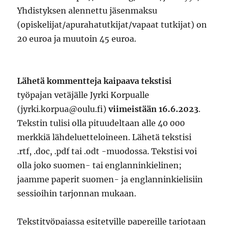
Yhdistyksen alennettu jäsenmaksu
(opiskelijat/apurahatutkijat/vapaat tutkijat) on
20 euroa ja muutoin 45 euroa.
Lähetä kommentteja kaipaava tekstisi
työpajan vetäjälle Jyrki Korpualle
(jyrki.korpua@oulu.fi)
viimeistään 16.6.2023
.
Tekstin tulisi olla pituudeltaan alle 40 000
merkkiä lähdeluetteloineen. Lähetä tekstisi
.rtf, .doc, .pdf tai .odt -muodossa. Tekstisi voi
olla joko suomen- tai englanninkielinen;
jaamme paperit suomen- ja englanninkielisiin
sessioihin tarjonnan mukaan.
Tekstityöpajassa esitetyille papereille tarjotaan