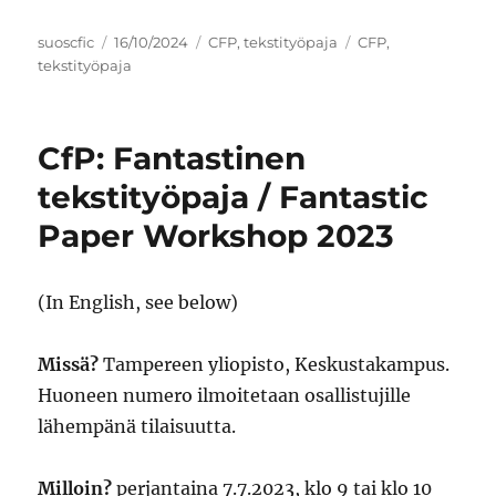
Author
Posted
Categories
Tags
suoscfic
16/10/2024
CFP
,
tekstityöpaja
CFP
,
on
tekstityöpaja
CfP: Fantastinen
tekstityöpaja / Fantastic
Paper Workshop 2023
(In English, see below)
Missä?
Tampereen yliopisto, Keskustakampus.
Huoneen numero ilmoitetaan osallistujille
lähempänä tilaisuutta.
Milloin?
perjantaina 7.7.2023, klo 9 tai klo 10