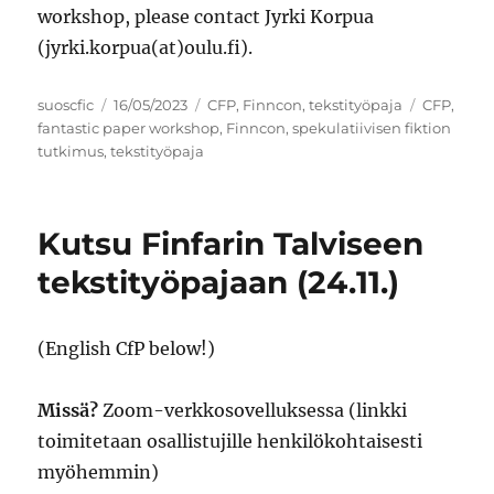
workshop, please contact Jyrki Korpua
(jyrki.korpua(at)oulu.fi).
Author
Posted
Categories
Tags
suoscfic
16/05/2023
CFP
,
Finncon
,
tekstityöpaja
CFP
,
on
fantastic paper workshop
,
Finncon
,
spekulatiivisen fiktion
tutkimus
,
tekstityöpaja
Kutsu Finfarin Talviseen
tekstityöpajaan (24.11.)
(English CfP below!)
Missä?
Zoom-verkkosovelluksessa (linkki
toimitetaan osallistujille henkilökohtaisesti
myöhemmin)