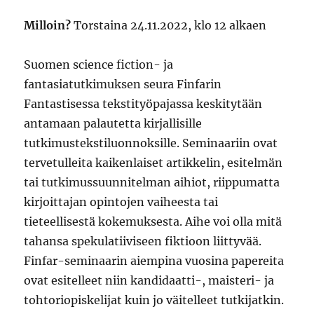
Milloin?
Torstaina 24.11.2022, klo 12 alkaen
Suomen science fiction- ja
fantasiatutkimuksen seura Finfarin
Fantastisessa tekstityöpajassa keskitytään
antamaan palautetta kirjallisille
tutkimustekstiluonnoksille. Seminaariin ovat
tervetulleita kaikenlaiset artikkelin, esitelmän
tai tutkimussuunnitelman aihiot, riippumatta
kirjoittajan opintojen vaiheesta tai
tieteellisestä kokemuksesta. Aihe voi olla mitä
tahansa spekulatiiviseen fiktioon liittyvää.
Finfar-seminaarin aiempina vuosina papereita
ovat esitelleet niin kandidaatti-, maisteri- ja
tohtoriopiskelijat kuin jo väitelleet tutkijatkin.