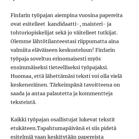
Finfarin työpajan aiempina vuosina papereita
ovat esitelleet kandidaatti-, maisteri- ja
tohtoriopiskelijat sekä jo väitelleet tutkijat.
Olemme lähtötilanteestasi riippumatta aina
valmiita eläväiseen keskusteluun! Finfarin
työpaja soveltuu erinomaisesti myös
ensimmäiseksi tieteelliseksi työpajaksi.
Huomaa, että lähettämäsi teksti voi olla vielä
keskeneräinen. Tärkeimpänä tavoitteena on
saada ja antaa palautetta ja kommentteja
teksteistä.
Kaikki työpajan osallistujat lukevat tekstit
etukäteen.Tapahtumapäivänä ei siis pidetä
esitelmiä vaan keskitytään papereista