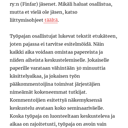
ry:n (Finfar) jäsenet. Mikäli haluat osallistua,
mutta et vielä ole jäsen, katso
liittymisohjeet
täältä
.
Työpajan osallistujat lukevat tekstit etukäteen,
joten pajassa ei tarvitse esitelmöidä. Näin
kaikki aika voidaan omistaa papereista ja
niiden aiheista keskustelemiselle. Jokaiselle
paperille varataan vähintään 30 minuuttia
käsittelyaikaa, ja jokaisen työn
pääkommentoijina toimivat järjestäjien
nimeämät kokeneemmat tutkijat.
Kommentoijien esitettyä näkemyksensä
keskustelu avataan koko seminaariväelle.
Koska työpaja on luonteeltaan keskusteleva ja
aikaa on rajoitetusti, työpaja on avoin vain