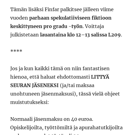
Tämän lisäksi Finfar palkitsee jälleen viime
vuoden
parhaan spekulatiiviseen fiktioon
keskittyneen pro gradu -työn
. Voittaja
julkistetaan
lauantaina klo 12–13 salissa L209
.
****
Jos ja kun kaikki tämä on niin fantastisen
hienoa, että haluat ehdottomasti
LITTYÄ
SEURAN JÄSENEKSI
(ja/tai maksaa
unohtuneen jäsenmaksusi), tässä vielä ohjeet
muistutukseksi:
Normaali jäsenmaksu on 40 euroa.
Opiskelijoilta, työttömiltä ja apurahatutkijoilta