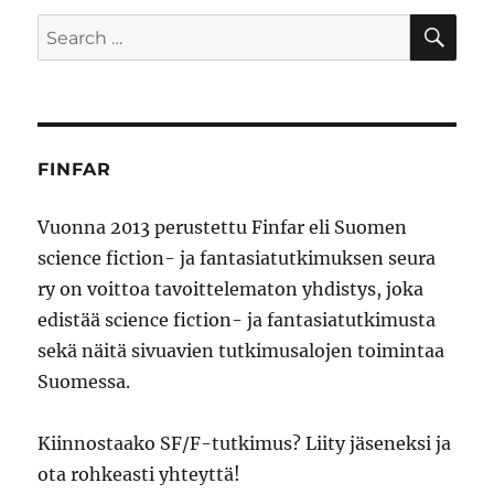
SE
Search
for:
FINFAR
Vuonna 2013 perustettu Finfar eli Suomen
science fiction- ja fantasiatutkimuksen seura
ry on voittoa tavoittelematon yhdistys, joka
edistää science fiction- ja fantasiatutkimusta
sekä näitä sivuavien tutkimusalojen toimintaa
Suomessa.
Kiinnostaako SF/F-tutkimus? Liity jäseneksi ja
ota rohkeasti yhteyttä!