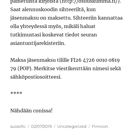
painetuista kirjoista (http://osuuskumma.fi/).
Saat alennuskoodin sihteeriltä, kun
jäsenmaksu on maksettu. Sihteeriin kannattaa
olla yhteydessä myös, mikäli haluat
tutkimustasi koskevat tiedot seuran
asiantuntijarekisteriin.
Maksa jäsenmaksu tilille FI26 4726 0010 0819
79 (POP). Merkitse viestikenttään nimesi sekä
sähköpostiosoitteesi.
****
Nähdään conissa!
Author
Posted
Categories
Tags
suoscfic
02/07/2019
Uncategorized
Finncon
on