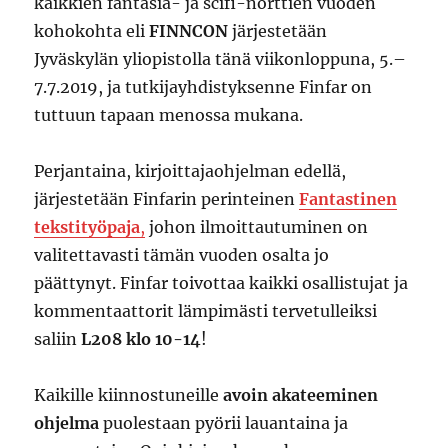
kaikkien fantasia- ja scifi-nörttien vuoden
kohokohta eli
FINNCON
järjestetään
Jyväskylän yliopistolla tänä viikonloppuna, 5.–
7.7.2019, ja tutkijayhdistyksenne Finfar on
tuttuun tapaan menossa mukana.
Perjantaina, kirjoittajaohjelman edellä,
järjestetään Finfarin perinteinen
Fantastinen
tekstityöpaja
,
johon ilmoittautuminen on
valitettavasti tämän vuoden osalta jo
päättynyt. Finfar toivottaa kaikki osallistujat ja
kommentaattorit lämpimästi tervetulleiksi
saliin
L208 klo 10-14
!
Kaikille kiinnostuneille
avoin akateeminen
ohjelma
puolestaan pyörii lauantaina ja