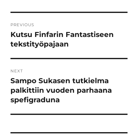
Post
PREVIOUS
navigation
Kutsu Finfarin Fantastiseen
Previous
post:
tekstityöpajaan
NEXT
Sampo Sukasen tutkielma
Next
post:
palkittiin vuoden parhaana
spefigraduna