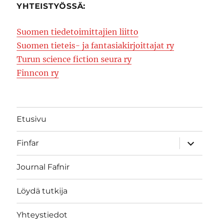
YHTEISTYÖSSÄ:
Suomen tiedetoimittajien liitto
Suomen tieteis- ja fantasiakirjoittajat ry
Turun science fiction seura ry
Finncon ry
Etusivu
expand
Finfar
child
menu
Journal Fafnir
Löydä tutkija
Yhteystiedot