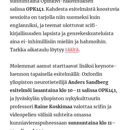
sunnuntaina Opinkivi-rakennuksen
salissa
OPK141
. Kahdesta esitelmästä koostuvia
sessioita on tarjolla niin suomeksi kuin
englanniksi, ja teemat ulottuvat scifi-
kirjallisuuden lapsista ja genrekeskusteluista
aina ei-inhimillisiin mieliin ja hahmoihin.
Tarkka aikataulu löytyy
täältä
.
Molemmat aamut starttaavat lisäksi keynote-
luennon tapaisella esitelmällä: Oxfordin
yliopiston neurotieteilijä
Anders Sandberg
esitelmöi lauantaina klo 10–11 salissa OPK141
,
ja Jyväskylän yliopiston nykykulttuurin
professori
Raine Koskimaa
valottaa scifin ja
videopelien välisiä suhteita omassa
kunniavieraspuheessaan
sunnuntaina klo 11–