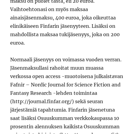
maksu on puolet tästä, eli 20 euroa.
Vaihtoehtonasi on myös maksaa
ainaisjäsenmaksu, 400 euroa, joka oikeuttaa
elinikäiseen Finfarin jäsenyyteen. Lisäksi on
mahdollista maksaa tukijäsenyys, joka on 200
euroa.
Normaali jäsenyys on voimassa vuoden verran.
Jäsenmaksullasi rahoitat muun muassa
verkossa open access -muotoisena julkaistavan
Fafnir – Nordic Journal for Science Fiction and
Fantasy Research -lehden toimintaa
(http://journal.finfar.org/) sekä seuran
järjestämiä tapahtumia. Finfarin jäsenetuna
saat lisäksi Osuuskumman verkkokaupassa 10
prosentin alennuksen kaikista Osuuskumman