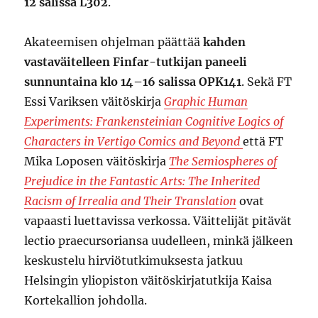
12 salissa L302
.
Akateemisen ohjelman päättää
kahden
vastaväitelleen Finfar-tutkijan paneeli
sunnuntaina klo 14–16 salissa OPK141
. Sekä FT
Essi Variksen väitöskirja
Graphic Human
Experiments: Frankensteinian Cognitive Logics of
Characters in Vertigo Comics and Beyond
että FT
Mika Loposen väitöskirja
The Semiospheres of
Prejudice in the Fantastic Arts: The Inherited
Racism of Irrealia and Their Translation
ovat
vapaasti luettavissa verkossa. Väittelijät pitävät
lectio praecursoriansa uudelleen, minkä jälkeen
keskustelu hirviötutkimuksesta jatkuu
Helsingin yliopiston väitöskirjatutkija Kaisa
Kortekallion johdolla.