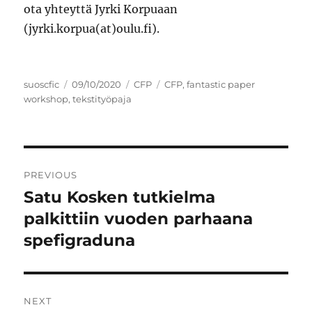
ota yhteyttä Jyrki Korpuaan
(jyrki.korpua(at)oulu.fi).
Author
Posted
Categories
Tags
suoscfic
09/10/2020
CFP
CFP
,
fantastic paper
on
workshop
,
tekstityöpaja
Post
PREVIOUS
navigation
Satu Kosken tutkielma
Previous
post:
palkittiin vuoden parhaana
spefigraduna
NEXT