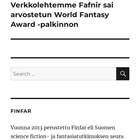
Verkkolehtemme Fafnir sai
Next
post:
arvostetun World Fantasy
Award -palkinnon
SE
Search
for:
FINFAR
Vuonna 2013 perustettu Finfar eli Suomen
science fiction- ja fantasiatutkimuksen seura