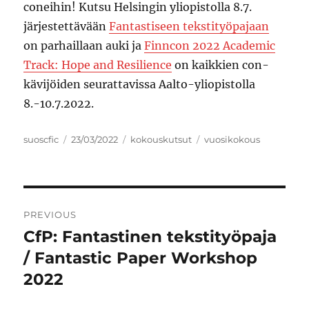
coneihin! Kutsu Helsingin yliopistolla 8.7.
järjestettävään
Fantastiseen tekstityöpajaan
on parhaillaan auki ja
Finncon 2022 Academic
Track: Hope and Resilience
on kaikkien con-
kävijöiden seurattavissa Aalto-yliopistolla
8.-10.7.2022.
Author
Posted
Categories
Tags
suoscfic
23/03/2022
kokouskutsut
vuosikokous
on
Post
PREVIOUS
navigation
CfP: Fantastinen tekstityöpaja
Previous
post:
/ Fantastic Paper Workshop
2022