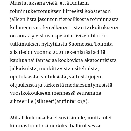
Muistutuksena vielä, että Finfarin
toimintakertomuksen liitteeksi koostetaan
jälleen lista jäsenten tieteellisestä toiminnasta
kuluneen vuoden aikana. Listan tarkoituksena
on antaa yleiskuva spekulatiivisen fiktion
tutkimuksen nykytilasta Suomessa. Toimita
siis tiedot vuonna 2021 tekemistäsi scifiä,
kauhua tai fantasiaa koskevista akateemisista
julkaisuista, merkittävistä esitelmistä,
opetuksesta, väitöksistä, väitöskirjojen
ohjauksista ja tärkeistä mediaesiintymisistä
vuosikokoukseen mennessä seuramme
sihteerille (sihteeri(at)finfar.org).
Mikäli kokousaika ei sovi sinulle, mutta olet
kiinnostunut esimerkiksi hallituksessa