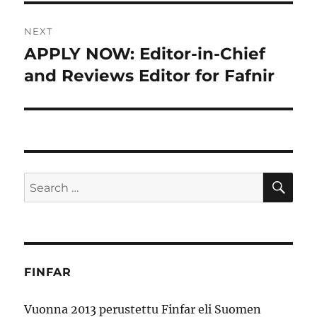
NEXT
APPLY NOW: Editor-in-Chief
Next
post:
and Reviews Editor for Fafnir
SE
Search
for:
FINFAR
Vuonna 2013 perustettu Finfar eli Suomen