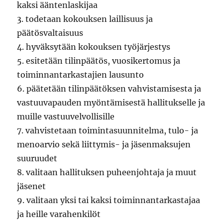
kaksi ääntenlaskijaa
3. todetaan kokouksen laillisuus ja
päätösvaltaisuus
4. hyväksytään kokouksen työjärjestys
5. esitetään tilinpäätös, vuosikertomus ja
toiminnantarkastajien lausunto
6. päätetään tilinpäätöksen vahvistamisesta ja
vastuuvapauden myöntämisestä hallitukselle ja
muille vastuuvelvollisille
7. vahvistetaan toimintasuunnitelma, tulo- ja
menoarvio sekä liittymis- ja jäsenmaksujen
suuruudet
8. valitaan hallituksen puheenjohtaja ja muut
jäsenet
9. valitaan yksi tai kaksi toiminnantarkastajaa
ja heille varahenkilöt